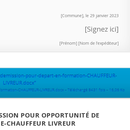
[Commune], le 29 janvier 2023
[Signez ici]
[Prénom] [Nom de l’expéditeur]
e-demission-pour-depart-en-formation-CHAUFFEUR-
LIVREUR.docx”
formation-CHAUFFEUR-LIVREUR.docx – Téléchargé 8431 fois – 16,06 Ko
ISSION POUR OPPORTUNITÉ DE
E-CHAUFFEUR LIVREUR