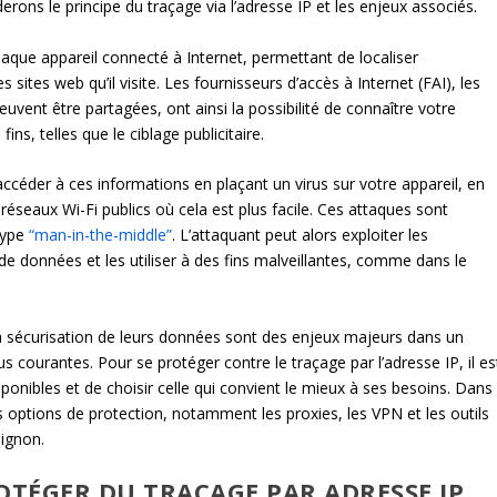
erons le principe du traçage via l’adresse IP et les enjeux associés.
chaque appareil connecté à Internet, permettant de localiser
 sites web qu’il visite. Les fournisseurs d’accès à Internet (FAI), les
euvent être partagées, ont ainsi la possibilité de connaître votre
fins, telles que le ciblage publicitaire.
céder à ces informations en plaçant un virus sur votre appareil, en
éseaux Wi-Fi publics où cela est plus facile. Ces attaques sont
type
“man-in-the-middle”
. L’attaquant peut alors exploiter les
de données et les utiliser à des fins malveillantes, comme dans le
 la sécurisation de leurs données sont des enjeux majeurs dans un
s courantes. Pour se protéger contre le traçage par l’adresse IP, il es
ponibles et de choisir celle qui convient le mieux à ses besoins. Dans
s options de protection, notamment les proxies, les VPN et les outils
ignon.
OTÉGER DU TRAÇAGE PAR ADRESSE IP