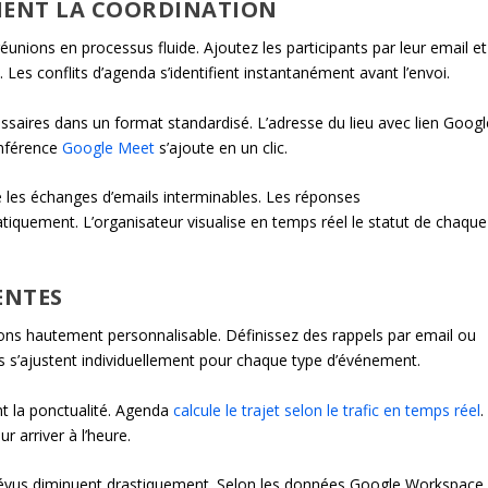
FIENT LA COORDINATION
réunions en processus fluide. Ajoutez les participants par leur email et
 Les conflits d’agenda s’identifient instantanément avant l’envoi.
essaires dans un format standardisé. L’adresse du lieu avec lien Googl
onférence
Google Meet
s’ajoute en un clic.
 les échanges d’emails interminables. Les réponses
tiquement. L’organisateur visualise en temps réel le statut de chaque
ENTES
ns hautement personnalisable. Définissez des rappels par email ou
is s’ajustent individuellement pour chaque type d’événement.
nt la ponctualité. Agenda
calcule le trajet selon le trafic en temps réel
.
r arriver à l’heure.
révus diminuent drastiquement. Selon les données Google Workspace