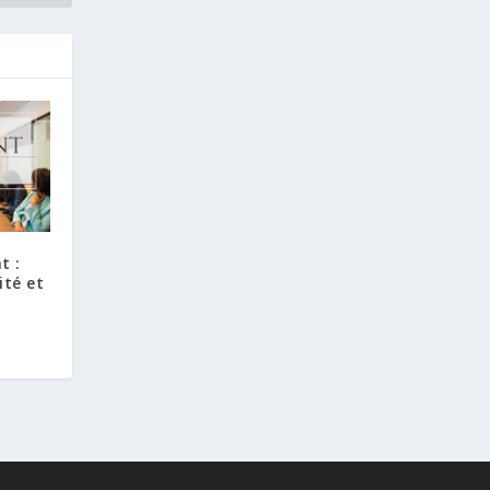
t :
ité et