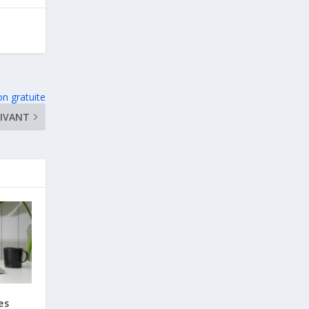
on gratuite
IVANT
es