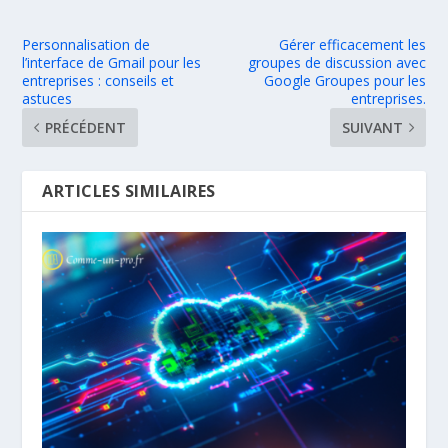
Personnalisation de
Gérer efficacement les
l’interface de Gmail pour les
groupes de discussion avec
entreprises : conseils et
Google Groupes pour les
astuces
entreprises.
PRÉCÉDENT
SUIVANT
ARTICLES SIMILAIRES