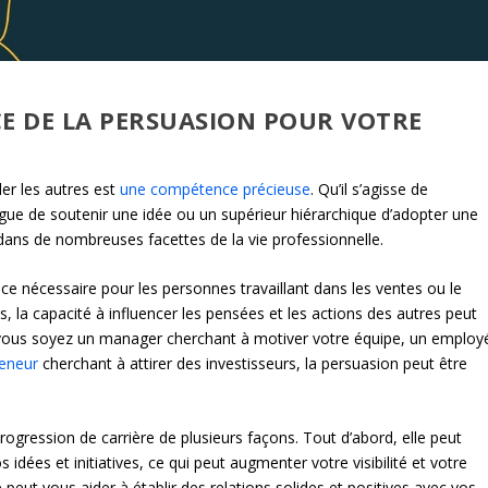
 DE LA PERSUASION POUR VOTRE
er les autres est
une compétence précieuse
. Qu’il s’agisse de
lègue de soutenir une idée ou un supérieur hiérarchique d’adopter une
 dans de nombreuses facettes de la vie professionnelle.
 nécessaire pour les personnes travaillant dans les ventes ou le
s, la capacité à influencer les pensées et les actions des autres peut
Que vous soyez un manager cherchant à motiver votre équipe, un employ
reneur
cherchant à attirer des investisseurs, la persuasion peut être
rogression de carrière de plusieurs façons. Tout d’abord, elle peut
 idées et initiatives, ce qui peut augmenter votre visibilité et votre
 peut vous aider à établir des relations solides et positives avec vos