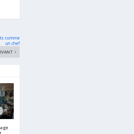
ments comme
un chef
IVANT
sage
t