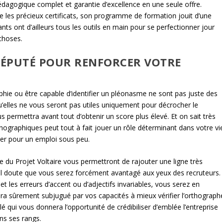
dagogique complet et garantie d’excellence en une seule offre.
les précieux certificats, son programme de formation jouit d’une
nts ont d’ailleurs tous les outils en main pour se perfectionner jour
choses.
RÉPUTÉ POUR RENFORCER VOTRE
phie ou être capable d’identifier un pléonasme ne sont pas juste des
lles ne vous seront pas utiles uniquement pour décrocher le
us permettra avant tout d’obtenir un score plus élevé. Et on sait très
hographiques peut tout à fait jouer un rôle déterminant dans votre vi
ler pour un emploi sous peu.
e du Projet Voltaire vous permettront de rajouter une ligne très
t nul doute que vous serez forcément avantagé aux yeux des recruteurs.
et les erreurs d’accent ou d’adjectifs invariables, vous serez en
era sûrement subjugué par vos capacités à mieux vérifier l’orthograph
qui vous donnera l’opportunité de crédibiliser d’emblée l’entreprise
ans ses rangs.