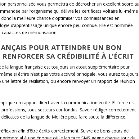
tion personnalisée vous permettra de décrocher un excellent score a
ommandée par l’organisme qui délivre les certificats Voltaire lui-même 
e donc la meilleure chance d’optimiser vos connaissances en
nologie d’apprentissage unique encore peu connue. Elle est nommée
s capacités de mémorisation.
FRANÇAIS POUR ATTEINDRE UN BON
RENFORCER SA CRÉDIBILITÉ À L’ÉCRIT
de la langue française est toujours un atout supplémentaire pour
me si écrire n’est pas votre activité principale, vous aurez toujours
e une lettre de résiliation, ou encore renvoyer un rapport de réunion
 implique un rapport direct avec la communication écrite. Et force est
 professions, tous secteurs confondus. Savoir rédiger correctement
délicates de la langue de Molière peut faire toute la différence.
éflexion afin d’être écrits correctement. Suivre de bons cours de
nir primordial à une époque où le langage SMS gagne chaque jour du