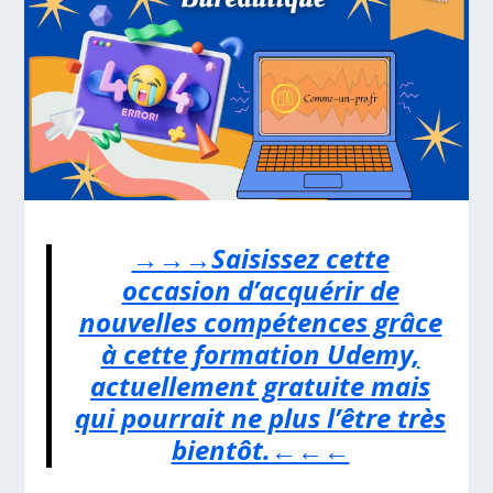
→→→Saisissez cette
occasion d’acquérir de
nouvelles compétences grâce
à cette formation Udemy,
actuellement gratuite mais
qui pourrait ne plus l’être très
bientôt.←←←