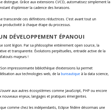
se distingue. Grâce aux extensions CI/CD, automatisez simplement la
nstant d’optimiser la cadence des livraisons.
pse transcende ces définitions réductrices. C’est avant tout un
la productivité à chaque étape du processus.
D’UN DÉVELOPPEMENT ÉPANOUI
ipse sont légion. Par sa philosophie entièrement open source, la
ive et transparente. Évolutions perpétuelles, entraide active de la
’atouts majeurs !
 Son impressionnante bibliothèque d’extensions lui permet
élisation aux technologies web, de la
bureautique
à la data science,
 su s’ouvrir aux autres écosystèmes comme JavaScript, PHP ou encore
aux nouveaux enjeux, langages et pratiques émergentes.
ique comme chez les indépendants, Eclipse fédère désormais une