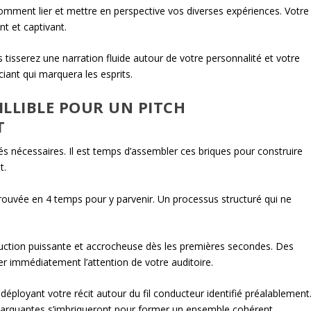
 comment lier et mettre en perspective vos diverses expériences. Votre
t et captivant.
tisserez une narration fluide autour de votre personnalité et votre
iant qui marquera les esprits.
LLIBLE POUR UN PITCH
T
s nécessaires. Il est temps d’assembler ces briques pour construire
t.
ouvée en 4 temps pour y parvenir. Un processus structuré qui ne
duction puissante et accrocheuse dès les premières secondes. Des
r immédiatement l’attention de votre auditoire.
éployant votre récit autour du fil conducteur identifié préalablement
s marquantes s’imbriqueront pour former un ensemble cohérent.