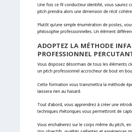
Une fois ce fil conducteur identifié, vous saurez
pitch prendra alors une dimension de récit cohéren
Plutôt qu’une simple énumération de postes, vous 
philosophie professionnelles. Un élément différenc
ADOPTEZ LA MÉTHODE INFAI
PROFESSIONNEL PERCUTAN
Vous disposez désormais de tous les éléments clé
un pitch professionnel accrocheur de bout en bou
Cette formation vous transmettra la méthode épr
laissera rien au hasard.
Tout d’abord, vous apprendrez à créer une intro
techniques rhétoriques vous permettront de capte
Vous enchaînerez sur le corps même du pitch, en d
Vos objectifs, qualités saillantes et expérience