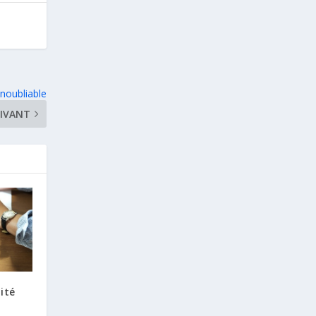
noubliable
IVANT
lité