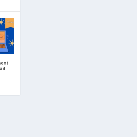
ment
ail