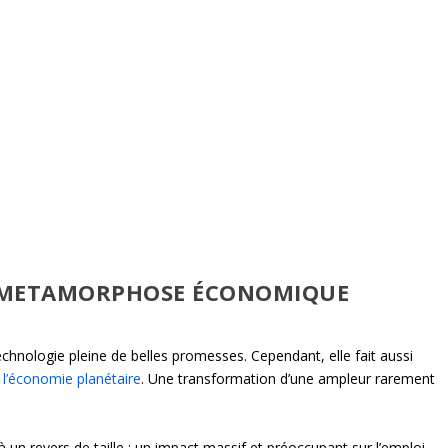
TE METAMORPHOSE ÉCONOMIQUE
 technologie pleine de belles promesses. Cependant, elle fait aussi
l’économie planétaire
. Une transformation d’une ampleur rarement
un revers de taille : un impact massif et préoccupant sur l’emploi