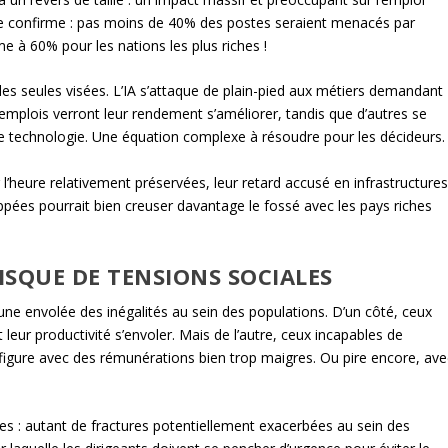
 le confirme : pas moins de 40% des postes seraient menacés par
me à 60% pour les nations les plus riches !
es seules visées. L’IA s’attaque de plain-pied aux métiers demandant
emplois verront leur rendement s’améliorer, tandis que d’autres se
e technologie. Une équation complexe à résoudre pour les décideurs.
’heure relativement préservées, leur retard accusé en infrastructure
ées pourrait bien creuser davantage le fossé avec les pays riches
ISQUE DE TENSIONS SOCIALES
 d’une envolée des inégalités au sein des populations. D’un côté, ceux
et leur productivité s’envoler. Mais de l’autre, ceux incapables de
 figure avec des rémunérations bien trop maigres. Ou pire encore, ave
res : autant de fractures potentiellement exacerbées au sein des