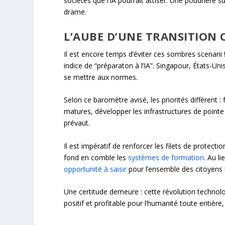
sociétés que l’IA pourrait attiser. Une poudrière s
drame.
L’AUBE D’UNE TRANSITION 
Il est encore temps d’éviter ces sombres scenarii
indice de “préparaton à l’IA”. Singapour, États-
se mettre aux normes.
Selon ce baromètre avisé, les priorités diffèrent :
matures, développer les infrastructures de pointe
prévaut.
Il est impératif de renforcer les filets de protecti
fond en comble les
systèmes de formation
. Au l
opportunité à saisir
pour l’ensemble des citoyens 
Une certitude demeure : cette révolution technolo
positif et profitable pour l’humanité toute entièr