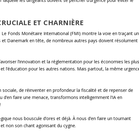
ur laquelle les dirigeants doivent se pencher d’urgence pour éviter le
CRUCIALE ET CHARNIÈRE
 ! Le Fonds Monétaire International (FMI) montre la voie en traçant u
Unis et Danemark en tête, de nombreux autres pays doivent résolument
 favoriser l’innovation et la réglementation pour les économies les plu
 et l’éducation pour les autres nations. Mais partout, la même urgenc
on sociale, de réinventer en profondeur la fiscalité et de repenser de
ieu d’en faire une menace, transformons intelligemment l’IA en
!
gique nous bouscule d’ores et déjà. À nous d’en faire un tournant
e, et non son chant agonisant du cygne.