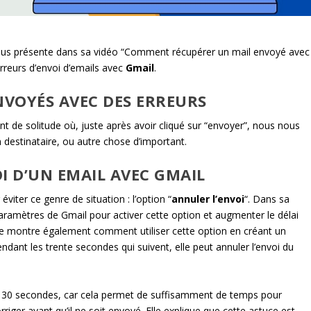
ous présente dans sa vidéo “Comment récupérer un mail envoyé avec
erreurs d’envoi d’emails avec
Gmail
.
NVOYÉS AVEC DES ERREURS
de solitude où, juste après avoir cliqué sur “envoyer”, nous nous
 destinataire, ou autre chose d’important.
 D’UN EMAIL AVEC GMAIL
viter ce genre de situation : l’option “
annuler l’envoi
“. Dans sa
aramètres de Gmail pour activer cette option et augmenter le délai
lle montre également comment utiliser cette option en créant un
dant les trente secondes qui suivent, elle peut annuler l’envoi du
on à 30 secondes, car cela permet de suffisamment de temps pour
riger avant qu’il ne soit envoyé. Elle explique que cette astuce est