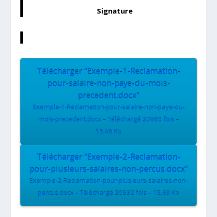
Signature
Télécharger “Exemple-1-Reclamation-
pour-salaire-non-paye-du-mois-
precedent.docx”
Exemple-1-Reclamation-pour-salaire-non-paye-du-
mois-precedent.docx – Téléchargé 20960 fois –
15,46 Ko
Télécharger “Exemple-2-Reclamation-
pour-plusieurs-salaires-non-percus.docx”
Exemple-2-Reclamation-pour-plusieurs-salaires-non-
percus.docx – Téléchargé 20632 fois – 15,69 Ko